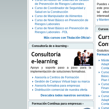
Curso de Auditor de Sistemas de Gestión
de Prevención de Riesgos Laborales
Puedes e
Curso de Coordinador de Seguridad y
este proc
Salud en la Construcción
tal efec
interesa
Curso de Manipulador de Alimentos
y Manten
Curso de Nivel Básico en Prevención de
Riesgos Laborales
Curso de Nivel Básico en Prevención de
Cursos 
Riesgos Laborales - FOL
Más cursos con Titulación Oficial ›
Consultoría de e-learning ›
Gratuit
Formaci
Máste
Adapt
Apoyo y soporte paso a paso para la
Conta
implementación de soluciones formativas.
Curso
Básic
Asesoría a Centros de Formación
Plan 
Gestión de Campus Virtual bajo su marca
Curso
Asesoría formativa para empresas
Finan
Distribución comercial de nuestra oferta
Gener
Descubra todos nuestros servicios ›
Curso
Adapt
Formación Contínua para empresas ›
Conta
Curso