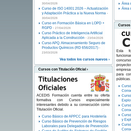
Área 
30/04/2026
Curso de ISO 14001:2026 – Actualización
Área 
y Adaptación Práctica a la Nueva Norma
·
30/04/2026
Curso en Formación Básica en LOPD +
Cursos 
RGPD
·
27/04/2026
Curso Práctico de Inteligencia Artificial
Aplicada a la Construcción
·
23/04/2026
Curso APQ. Almacenamiento Seguro de
Productos Químicos (RD 656/2017)
·
Esta fo
23/03/2026
funcion
Vea todos los cursos nuevos ›
concurs
proyectos
Cursos con Titulación Oficial ›
empresas
para com
públicas.
Curso
Conse
ACEDIS Formación cuenta entre su oferta
Curso
formativa con Cursos especialmente
Explo
interesantes debido a su consecución como
Curso
Titulación Oficial.
Conse
Curso
Curso Básico de APPCC para Hostelería
y Exp
Curso Básico de Prevención de Riesgos
Curso
Laborales para Delegados de Prevención
Conse