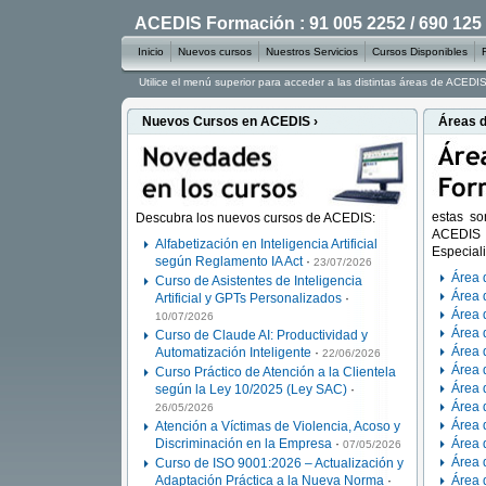
ACEDIS Formación : 91 005 2252 / 690 125
Inicio
Nuevos cursos
Nuestros Servicios
Cursos Disponibles
Utilice el menú superior para acceder a las distintas áreas de ACED
Nuevos Cursos en ACEDIS ›
Áreas d
estas so
Descubra los nuevos cursos de ACEDIS:
ACEDIS
Alfabetización en Inteligencia Artificial
Especial
según Reglamento IA Act
·
23/07/2026
Área 
Curso de Asistentes de Inteligencia
Área 
Artificial y GPTs Personalizados
·
Área d
10/07/2026
Área 
Curso de Claude AI: Productividad y
Área 
Automatización Inteligente
·
22/06/2026
Área 
Curso Práctico de Atención a la Clientela
Área 
según la Ley 10/2025 (Ley SAC)
·
Área 
26/05/2026
Área 
Atención a Víctimas de Violencia, Acoso y
Discriminación en la Empresa
·
Área 
07/05/2026
Área 
Curso de ISO 9001:2026 – Actualización y
Adaptación Práctica a la Nueva Norma
·
Área 